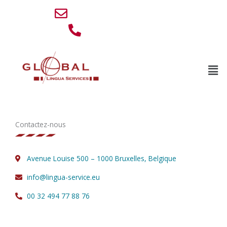
Aller
info@lingua-service.eu
au
0032 494 77 88 76
contenu
Men
Contactez-nous
Avenue Louise 500 – 1000 Bruxelles, Belgique
info@lingua-service.eu
00 32 494 77 88 76