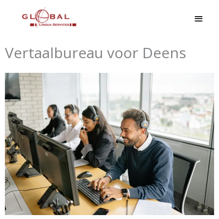
Ga
HOO
naar
de
inhoud
Vertaalbureau voor Deens