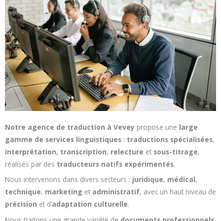
Notre agence de traduction à Vevey
propose une
large
gamme de services linguistiques
:
traductions spécialisées
,
interprétation
,
transcription
,
relecture
et
sous-titrage
,
réalisés par des
traducteurs natifs expérimentés
.
Nous intervenons dans divers secteurs :
juridique
,
médical
,
technique
,
marketing
et
administratif
, avec un haut niveau de
précision
et d’
adaptation culturelle
.
Nous traitons une grande variété de
documents professionnels