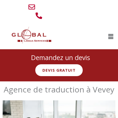
Aller
info@lingua-service.eu
au
0032 494 77 88 76
contenu
Men
Demandez un devis
DEVIS GRATUIT
Agence de traduction à Vevey