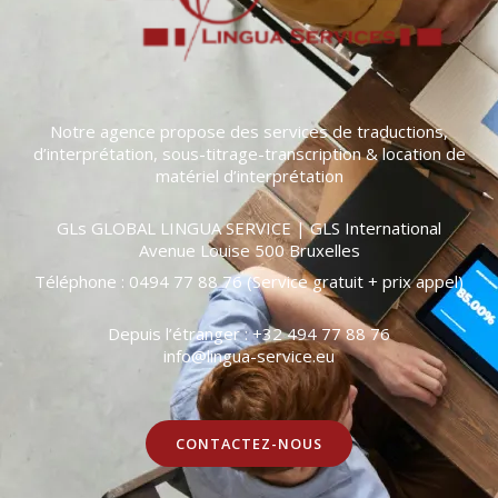
Notre agence propose des services de traductions,
d’interprétation, sous-titrage-transcription & location de
matériel d’interprétation
GLs GLOBAL LINGUA SERVICE | GLS International
Avenue Louise 500 Bruxelles
Téléphone : 0494 77 88 76 (Service gratuit + prix appel)
Depuis l’étranger : +32 494 77 88 76
info@lingua-service.eu
CONTACTEZ-NOUS