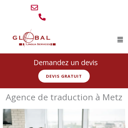
Aller
info@lingua-service.eu
au
0032 494 77 88 76
contenu
Men
Demandez un devis
DEVIS GRATUIT
Agence de traduction à Metz