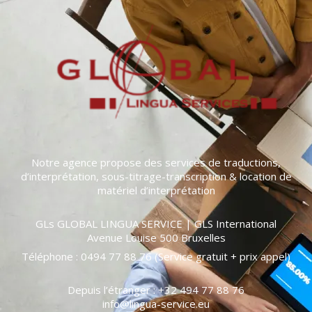
Notre agence propose des services de traductions,
d’interprétation, sous-titrage-transcription & location de
matériel d’interprétation
GLs GLOBAL LINGUA SERVICE | GLS International
Avenue Louise 500 Bruxelles
Téléphone : 0494 77 88 76 (Service gratuit + prix appel)
Depuis l’étranger : +32 494 77 88 76
info@lingua-service.eu