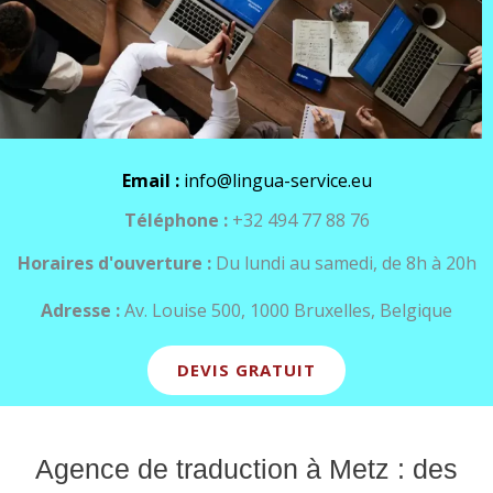
Email :
info@lingua-service.eu
Téléphone :
+32 494 77 88 76
Horaires d'ouverture :
Du lundi au samedi, de 8h à 20h
Adresse :
Av. Louise 500, 1000 Bruxelles, Belgique
DEVIS GRATUIT
Agence de traduction à Metz : des