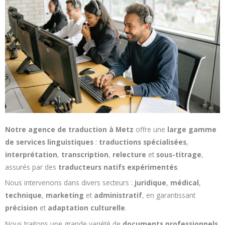
Notre agence de traduction à Metz
offre une
large gamme
de services linguistiques
:
traductions spécialisées
,
interprétation
,
transcription
,
relecture
et
sous-titrage
,
assurés par des
traducteurs natifs expérimentés
.
Nous intervenons dans divers secteurs :
juridique
,
médical
,
technique
,
marketing
et
administratif
, en garantissant
précision
et
adaptation culturelle
.
Nous traitons une grande variété de
documents professionnels