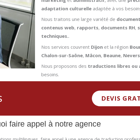
adaptation culturelle
adaptée à vos besoin
Nous traitons une large variété de
document
contenus web
,
rapports
,
documents RH
,
techniques.
.
Nos services couvrent
Dijon
et la région
Bou
Chalon-sur-Saône
,
Mâcon
,
Beaune
,
Nevers
Nous proposons des
traductions libres ou
besoins.
s
DEVIS GRA
oi faire appel à notre agence
ications multilingues, faire appel à une agence de traduction profes