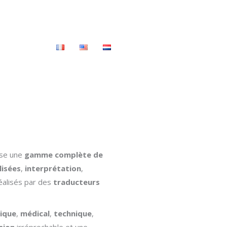
t
Devis
se une
gamme complète de
lisées
,
interprétation
,
réalisés par des
traducteurs
dique
,
médical
,
technique
,
sion
irréprochable et une