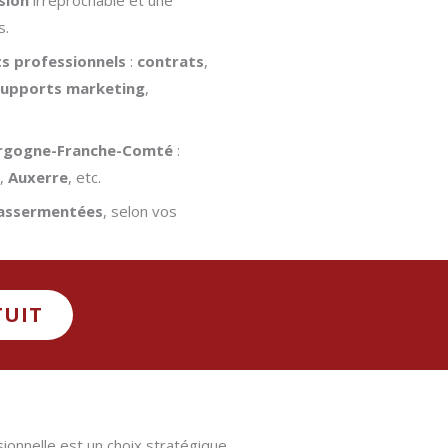
s.
s professionnels
:
contrats
,
supports marketing
,
rgogne-Franche-Comté
:
,
Auxerre
, etc.
 assermentées
, selon vos
TUIT
sionnelle est un choix stratégique.