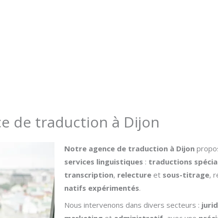
Interprétation
Location
Carrière
Contac
e de traduction à Dijon
Notre agence de traduction à Dijon
propo
services linguistiques
:
traductions spécia
transcription
,
relecture
et
sous-titrage
, 
natifs expérimentés
.
Nous intervenons dans divers secteurs :
juri
marketing
et
administratif
, avec une
préci