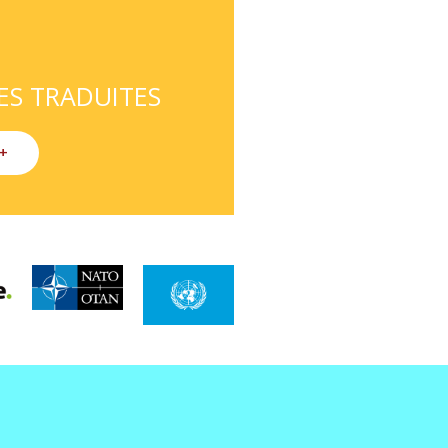
ES TRADUITES
+