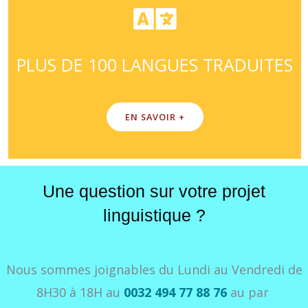
PLUS DE 100 LANGUES TRADUITES
EN SAVOIR +
Une question sur votre projet
linguistique ?
Nous sommes joignables du Lundi au Vendredi de
8H30 à 18H au
0032 494 77 88 76
au par