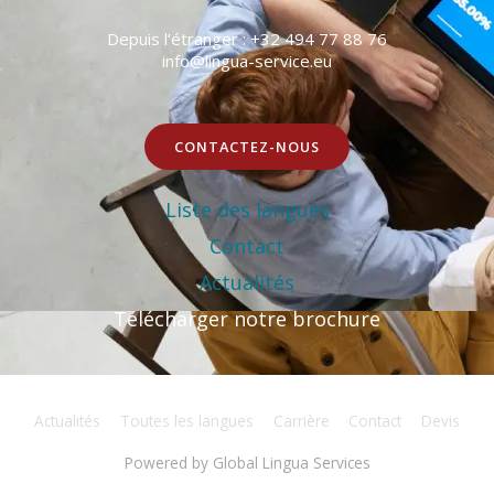
Depuis l’étranger : +32 494 77 88 76
info@lingua-service.eu
CONTACTEZ-NOUS
Liste des langues
Contact
Actualités
Télécharger notre brochure
Actualités
Toutes les langues
Carrière
Contact
Devis
Powered by
Global Lingua Services