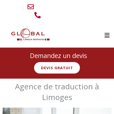
Aller
info@lingua-service.eu
au
0032 494 77 88 76
contenu
Men
Demandez un devis
DEVIS GRATUIT
Agence de traduction à
Limoges