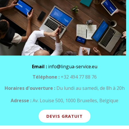
Email :
info@lingua-service.eu
Téléphone :
+32 494 77 88 76
Horaires d'ouverture :
Du lundi au samedi, de 8h à 20h
Adresse :
Av. Louise 500, 1000 Bruxelles, Belgique
DEVIS GRATUIT