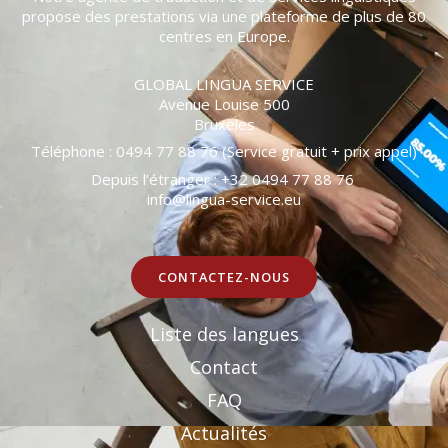
propose des prestations via une plateforme de plus de 80
centres en Europe.
GLOBAL LINGUA SERVICE
Avenue Louise 500
Bruxeles
Téléphone : 0494 77 88 76 (Service gratuit + prix appel)
Depuis l’étranger : +32 0494 77 88 76
info@lingua-service.eu
CONTACTEZ-NOUS
Liste des langues
Contact
FAQ
Actualités